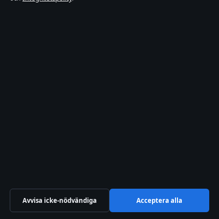
Bobby Cannavale och hela casten
Sök
Isa Östling före och efter – resan från Isak till Isa
augusti 7, 2026
Nackdelar med att äta glutenfritt: 5 risker du
bör känna till innan du väljer bort gluten
augusti 7, 2026
Avvisa icke-nödvändiga
Acceptera alla
När är semlans dag? Datum och tradition för