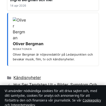
14 apr 2026
Oliver Bergman
REDAKTIONEN
Oliver Bergman är nöjesredaktör på Ledarpunkten och
bevakar musik, film, tv och kändisnyheter.
Kategorier
Kändisnyheter
Hur Ser Tandsten Ut – Bilder, Symptom Och
Vi använder nödvändiga cookies för att driva sajten och, med
Borttagning
ditt samtycke, cookies för analys och annonsering för att
Rollistan i The Watcher – Naomi Watts,
förbättra den och finansiera vår journalistik. Se vår
Cookiepolicy
och
Integritetspolicy
.