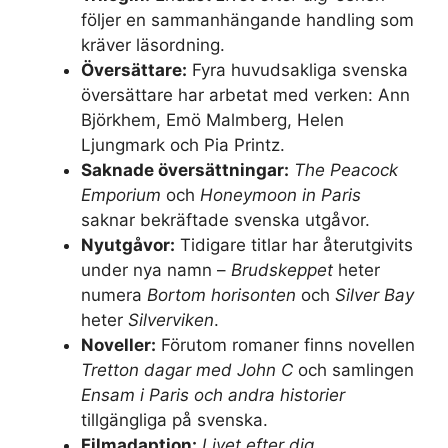
följer en sammanhängande handling som
kräver läsordning.
Översättare:
Fyra huvudsakliga svenska
översättare har arbetat med verken: Ann
Björkhem, Emö Malmberg, Helen
Ljungmark och Pia Printz.
Saknade översättningar:
The Peacock
Emporium
och
Honeymoon in Paris
saknar bekräftade svenska utgåvor.
Nyutgåvor:
Tidigare titlar har återutgivits
under nya namn –
Brudskeppet
heter
numera
Bortom horisonten
och
Silver Bay
heter
Silverviken
.
Noveller:
Förutom romaner finns novellen
Tretton dagar med John C
och samlingen
Ensam i Paris och andra historier
tillgängliga på svenska.
Filmadaption:
Livet efter dig