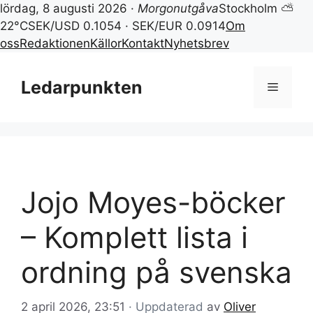
lördag, 8 augusti 2026 ·
Morgonutgåva
Stockholm ⛅
22°C
SEK/USD 0.1054 · SEK/EUR 0.0914
Om
oss
Redaktionen
Källor
Kontakt
Nyhetsbrev
Hoppa
till
Ledarpunkten
Meny
innehåll
Jojo Moyes-böcker
– Komplett lista i
ordning på svenska
2 april 2026, 23:51
· Uppdaterad
av
Oliver