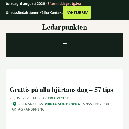
torsdag, 6 augusti 2026 ·
Eftermiddagsutgåva
Om oss
Redaktionen
Källor
Kontakt
NYHETSBREV
Hoppa
Ledarpunkten
till
innehåll
MENY
Grattis på alla hjärtans dag – 57 tips
23 JUNI 2026, 11:36
AV
ERIK VESTER
·
GRANSKAD AV
MARIA SÖDERBERG
, ANSVARIG FÖR
✓
FAKTAGRANSKNING