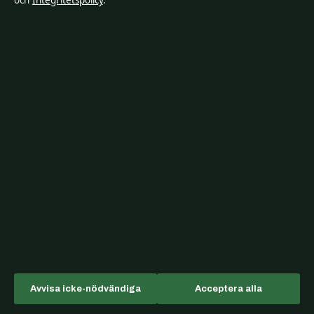
och
Integritetspolicy
.
guide
augusti 5, 2026
Bakom kulisserna
Blogg
Branschnyheter
Ekonomi
Filmens rollista
Kändisnyheter
Kultur
Livsstil
Avvisa icke-nödvändiga
Acceptera alla
Nöje