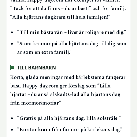
varma. Happy-day.com har exempel för vänner:
”Tack för att du finns – du är bäst!” och för familj:
”Alla hjärtans dagkram till hela familjen!”
”Till min bästa vän – livet är roligare med dig.”
”Stora kramar på alla hjärtans dag till dig som
är som en extra familj.”
TILL BARNBARN
Korta, glada meningar med kärlekstema fungerar
bäst. Happy-day.com ger förslag som ”Lilla
hjärtat – du är så älskad! Glad alla hjärtans dag
från mormor/morfar.”
”Grattis på alla hjärtans dag, lilla solstråle!”
”En stor kram från farmor på kärlekens dag.”