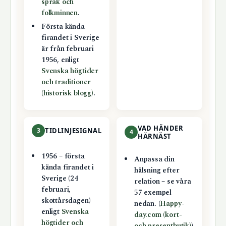
språk och
folkminnen
.
Första kända
firandet i Sverige
är från februari
1956, enligt
Svenska högtider
och traditioner
(historisk blogg)
.
VAD HÄNDER
3
TIDLINJESIGNAL
4
HÄRNÄST
1956 – första
Anpassa din
kända firandet i
hälsning efter
Sverige (24
relation – se våra
februari,
57 exempel
skottårsdagen)
nedan. (
Happy-
enligt
Svenska
day.com (kort-
högtider och
och presentbutik)
)