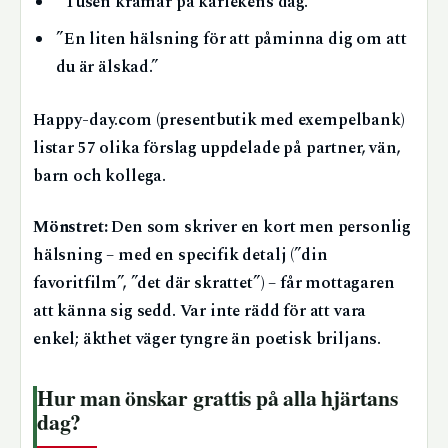
”Tusen kramar på kärlekens dag.”
”En liten hälsning för att påminna dig om att
du är älskad.”
Happy-day.com (presentbutik med exempelbank)
listar 57 olika förslag uppdelade på partner, vän,
barn och kollega.
Mönstret:
Den som skriver en kort men personlig
hälsning – med en specifik detalj (”din
favoritfilm”, ”det där skrattet”) – får mottagaren
att känna sig sedd. Var inte rädd för att vara
enkel; äkthet väger tyngre än poetisk briljans.
Hur man önskar grattis på alla hjärtans
dag?