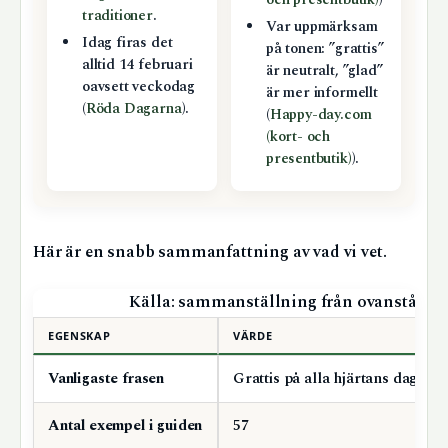
traditioner
.
Var uppmärksam
Idag firas det
på tonen: ”grattis”
alltid 14 februari
är neutralt, ”glad”
oavsett veckodag
är mer informellt
(
Röda Dagarna
).
(
Happy-day.com
(kort- och
presentbutik)
).
Här är en snabb sammanfattning av vad vi vet.
Källa: sammanställning från ovanstående
EGENSKAP
VÄRDE
Vanligaste frasen
Grattis på alla hjärtans dag
Antal exempel i guiden
57