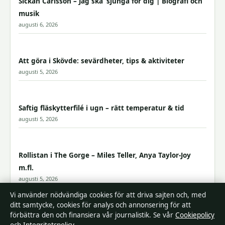
Sickan Carlsson – Jag ska’ sjunga för dig | Biografi och
musik
augusti 6, 2026
Att göra i Skövde: sevärdheter, tips & aktiviteter
augusti 5, 2026
Saftig fläskytterfilé i ugn – rätt temperatur & tid
augusti 5, 2026
Rollistan i The Gorge – Miles Teller, Anya Taylor-Joy
m.fl.
augusti 5, 2026
Vi använder nödvändiga cookies för att driva sajten och, med
ditt samtycke, cookies för analys och annonsering för att
förbättra den och finansiera vår journalistik. Se vår
Cookiepolicy
Fysiska symtom vid stress och ångest – komplett