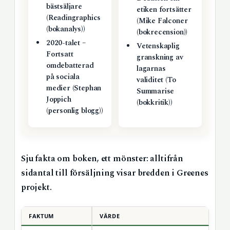
bästsäljare
etiken fortsätter
(Readingraphics
(Mike Falconer
(bokanalys))
(bokrecension))
2020-talet –
Vetenskaplig
Fortsatt
granskning av
omdebatterad
lagarnas
på sociala
validitet (To
medier (Stephan
Summarise
Joppich
(bokkritik))
(personlig blogg))
Sju fakta om boken, ett mönster: alltifrån
sidantal till försäljning visar bredden i Greenes
projekt.
FAKTUM
VÄRDE