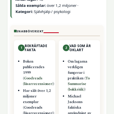
Sålda exemplar:
över 1,2 miljoner ·
Kategori:
Självhjälp / psykologi
SNABBÖVERSIKT
BEKRÄFTADE
VAD SOM ÄR
1
2
FAKTA
OKLART
Boken
Om lagarna
publicerades
verkligen
1999
fungerar i
(
Goodreads
praktiken (
To
(läsarrecensioner)
)
Summarise
(bokkritik)
)
Har sålt över 1,2
miljoner
Michael
exemplar
Jacksons
(Goodreads
faktiska
(läsarrecensioner))
användning av