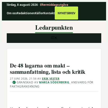
lördag, 8 augusti 2026 ·
Eftermiddagsutgåva
Om oss
Redaktionen
Källor
Kontakt
NYHETSBREV
Hoppa
Ledarpunkten
till
innehåll
MENY
De 48 lagarna om makt –
sammanfattning, lista och kritik
27 JUNI 2026, 21:56
AV
ERIK VESTER
·
GRANSKAD AV
MARIA SÖDERBERG
, ANSVARIG FÖR
✓
FAKTAGRANSKNING