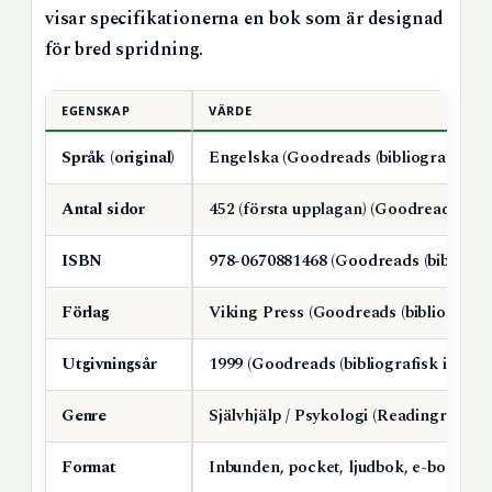
visar specifikationerna en bok som är designad
för bred spridning.
EGENSKAP
VÄRDE
Språk (original)
Engelska (Goodreads (bibliografisk in
Antal sidor
452 (första upplagan) (Goodreads (bibl
ISBN
978-0670881468 (Goodreads (bibliograf
Förlag
Viking Press (Goodreads (bibliografisk
Utgivningsår
1999 (Goodreads (bibliografisk info))
Genre
Självhjälp / Psykologi (Readingraphics
Format
Inbunden, pocket, ljudbok, e-bok (Good