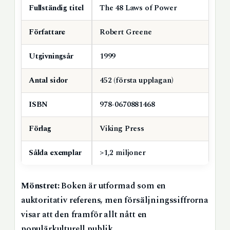
Fullständig titel
The 48 Laws of Power
Författare
Robert Greene
Utgivningsår
1999
Antal sidor
452 (första upplagan)
ISBN
978-0670881468
Förlag
Viking Press
Sålda exemplar
>1,2 miljoner
Mönstret:
Boken är utformad som en
auktoritativ referens, men försäljningssiffrorna
visar att den framför allt nått en
populärkulturell publik.