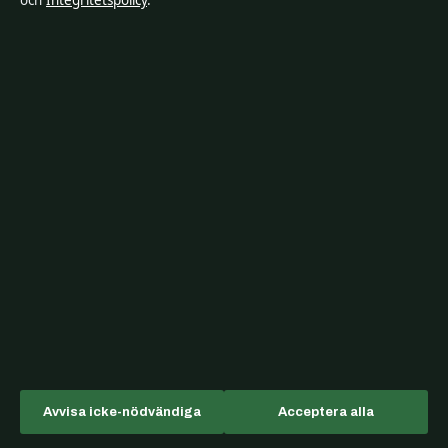
och
Integritetspolicy
.
Relaterade artiklar
Avvisa icke-nödvändiga
Acceptera alla
BLOGG