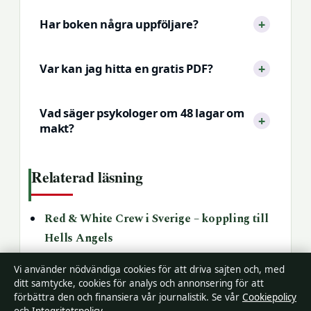
Har boken några uppföljare?
Var kan jag hitta en gratis PDF?
Vad säger psykologer om 48 lagar om
makt?
Relaterad läsning
Red & White Crew i Sverige – koppling till
Hells Angels
Gunde Svan mot alla odds – stafetten:
Vi använder nödvändiga cookies för att driva sajten och, med
deltagare, resultat och mer
ditt samtycke, cookies för analys och annonsering för att
förbättra den och finansiera vår journalistik. Se vår
Cookiepolicy