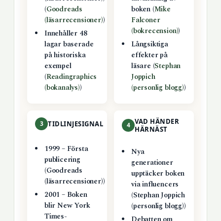
(
Goodreads
boken (
Mike
(läsarrecensioner)
)
Falconer
(bokrecension)
)
Innehåller 48
lagar baserade
Långsiktiga
på historiska
effekter på
exempel
läsare (
Stephan
(
Readingraphics
Joppich
(bokanalys)
)
(personlig blogg)
)
VAD HÄNDER
3
TIDLINJESIGNAL
4
HÄRNÄST
1999 – Första
Nya
publicering
generationer
(Goodreads
upptäcker boken
(läsarrecensioner))
via influencers
2001 – Boken
(Stephan Joppich
blir New York
(personlig blogg))
Times-
Debatten om