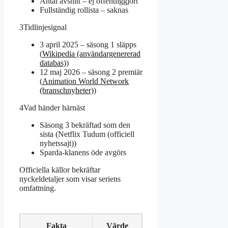
Antal avsnitt – ej offentliggjort
Fullständig rollista – saknas
3
Tidlinjesignal
3 april 2025 – säsong 1 släpps
(
Wikipedia (användargenererad
databas)
)
12 maj 2026 – säsong 2 premiär
(
Animation World Network
(branschnyheter)
)
4
Vad händer härnäst
Säsong 3 bekräftad som den
sista (Netflix Tudum (officiell
nyhetssajt))
Sparda-klanens öde avgörs
Officiella källor bekräftar
nyckeldetaljer som visar seriens
omfattning.
Fakta
Värde