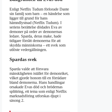
Enligt Netflix Tudum förlorade Dante
sin familj som barn – en händelse som
ligger till grund för hans
hämndlystnad (Netflix Tudum). I
seriens berättelse dödades Eva av
demoner på order av demonernas
ledare. Sparda, deras make, hade
tidigare förrått demonerna för att
skydda människorna – ett svek som
utlöste vedergällningen.
Spardas svek
Sparda valde att försvara
mänskligheten istället för demonriket,
vilket gjorde honom till en förrädare
bland demonerna. Hans handlingar
orsakade Evas död och brödernas
splittring, ett tema som enligt Netflix
marknadsföring utforskas djupt i
säsong 2.