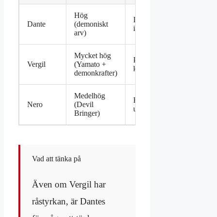
Hög
Årtiond
List,
Dante
(demoniskt
som
improvisation
arv)
demonjä
Mycket hög
Tränad
Precision,
Vergil
(Yamato +
sedan
kraft
demonkrafter)
barndo
Medelhög
Mindre
Brutalitet,
Nero
(Devil
erfaren 
ung energi
Bringer)
brödern
Vad att tänka på
Även om Vergil har
råstyrkan, är Dantes