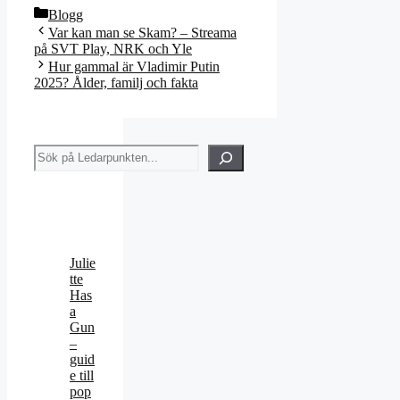
Kategorier
Blogg
Var kan man se Skam? – Streama
på SVT Play, NRK och Yle
Hur gammal är Vladimir Putin
2025? Ålder, familj och fakta
Sök
Julie
tte
Has
a
Gun
–
guid
e till
pop