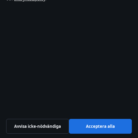
© 2026 Ledarpunkten
Ledarpunkten
Sverigefokuserad bevakning av film, tv, kultur och nöjesnyheter –
med tydliga bylines, källgranskning och redaktionell transparens.
Företaget
Hamnen Media Limited
Level 5, Neocleous House, 195 Archbishop Makarios III Avenue
Limassol, 3030
+357 25 871 240
Department of Registrar of Companies: HE 428112
Kontakta oss
Allmänt:
info@ledarpunkten.se
Kontaktsida
Avvisa icke-nödvändiga
Acceptera alla
Tipsa oss