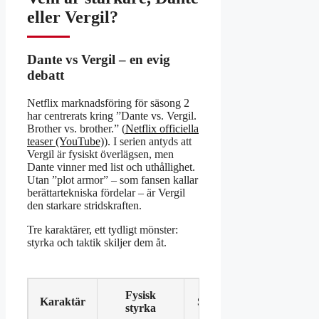
eller Vergil?
Dante vs Vergil – en evig
debatt
Netflix marknadsföring för säsong 2
har centrerats kring ”Dante vs. Vergil.
Brother vs. brother.” (
Netflix officiella
teaser (YouTube)
). I serien antyds att
Vergil är fysiskt överlägsen, men
Dante vinner med list och uthållighet.
Utan ”plot armor” – som fansen kallar
berättartekniska fördelar – är Vergil
den starkare stridskraften.
Tre karaktärer, ett tydligt mönster:
styrka och taktik skiljer dem åt.
Fysisk
Karaktär
Stridsteknik
Erfare
styrka