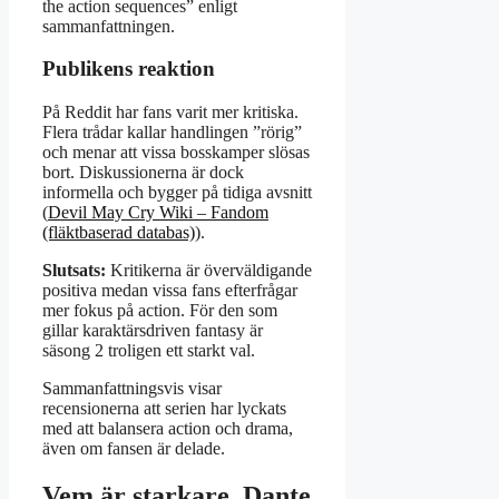
the action sequences” enligt
sammanfattningen.
Publikens reaktion
På Reddit har fans varit mer kritiska.
Flera trådar kallar handlingen ”rörig”
och menar att vissa bosskamper slösas
bort. Diskussionerna är dock
informella och bygger på tidiga avsnitt
(
Devil May Cry Wiki – Fandom
(fläktbaserad databas)
).
Slutsats:
Kritikerna är överväldigande
positiva medan vissa fans efterfrågar
mer fokus på action. För den som
gillar karaktärsdriven fantasy är
säsong 2 troligen ett starkt val.
Sammanfattningsvis visar
recensionerna att serien har lyckats
med att balansera action och drama,
även om fansen är delade.
Vem är starkare, Dante