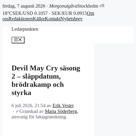
fredag, 7 augusti 2026 ·
Morgonutgåva
Stockholm ⛅
18°C
SEK/USD 0.1057 · SEK/EUR 0.0915
Om
oss
Redaktionen
Källor
Kontakt
Nyhetsbrev
Hoppa
Ledarpunkten
till
innehåll
Meny
Devil May Cry säsong
2 – släppdatum,
brödrakamp och
styrka
6 juli 2026, 21:54
av
Erik Vester
·
✓
Granskad av
Maria Söderberg
,
ansvarig för faktagranskning