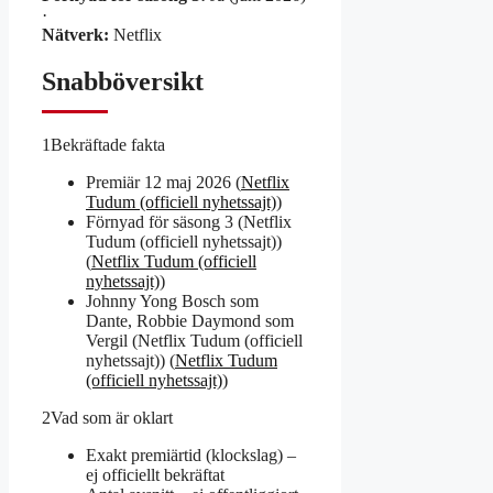
·
Nätverk:
Netflix
Snabböversikt
1
Bekräftade fakta
Premiär 12 maj 2026 (
Netflix
Tudum (officiell nyhetssajt)
)
Förnyad för säsong 3 (Netflix
Tudum (officiell nyhetssajt))
(
Netflix Tudum (officiell
nyhetssajt)
)
Johnny Yong Bosch som
Dante, Robbie Daymond som
Vergil (Netflix Tudum (officiell
nyhetssajt)) (
Netflix Tudum
(officiell nyhetssajt)
)
2
Vad som är oklart
Exakt premiärtid (klockslag) –
ej officiellt bekräftat