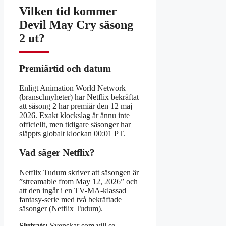
Vilken tid kommer
Devil May Cry säsong
2 ut?
Premiärtid och datum
Enligt Animation World Network
(branschnyheter) har Netflix bekräftat
att säsong 2 har premiär den 12 maj
2026. Exakt klockslag är ännu inte
officiellt, men tidigare säsonger har
släppts globalt klockan 00:01 PT.
Vad säger Netflix?
Netflix Tudum skriver att säsongen är
”streamable from May 12, 2026” och
att den ingår i en TV-MA-klassad
fantasy-serie med två bekräftade
säsonger (Netflix Tudum).
Slutsats:
Svenskar som vill se