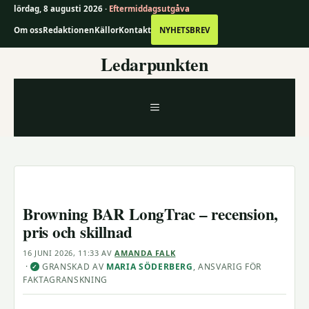
lördag, 8 augusti 2026 ·
Eftermiddagsutgåva
Om oss
Redaktionen
Källor
Kontakt
NYHETSBREV
Hoppa
Ledarpunkten
till
innehåll
MENY
Browning BAR LongTrac – recension,
pris och skillnad
16 JUNI 2026, 11:33
AV
AMANDA FALK
·
GRANSKAD AV
MARIA SÖDERBERG
, ANSVARIG FÖR
✓
FAKTAGRANSKNING