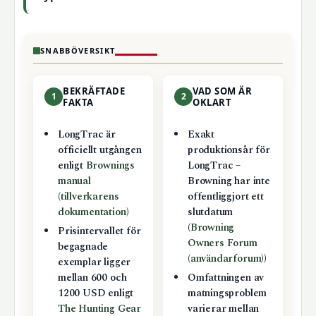
SNABBÖVERSIKT
BEKRÄFTADE
VAD SOM ÄR
1
2
FAKTA
OKLART
LongTrac är
Exakt
officiellt utgången
produktionsår för
enligt
Brownings
LongTrac –
manual
Browning har inte
(tillverkarens
offentliggjort ett
dokumentation)
slutdatum
(
Browning
Prisintervallet för
Owners Forum
begagnade
(användarforum)
)
exemplar ligger
mellan 600 och
Omfattningen av
1200 USD enligt
matningsproblem
The Hunting Gear
varierar mellan