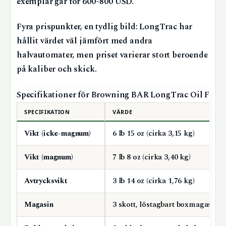
exemplar går för 600–800 USD.
Fyra prispunkter, en tydlig bild: LongTrac har
hållit värdet väl jämfört med andra
halvautomater, men priset varierar stort beroende
på kaliber och skick.
Specifikationer för Browning BAR LongTrac Oil Finis
SPECIFIKATION
VÄRDE
Vikt (icke-magnum)
6 lb 15 oz (cirka 3,15 kg)
Vikt (magnum)
7 lb 8 oz (cirka 3,40 kg)
Avtrycksvikt
3 lb 14 oz (cirka 1,76 kg)
Magasin
3 skott, löstagbart boxmagasin