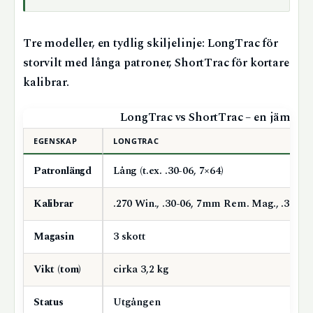
Tre modeller, en tydlig skiljelinje: LongTrac för
storvilt med långa patroner, ShortTrac för kortare
kalibrar.
LongTrac vs ShortTrac – en jämförel
EGENSKAP
LONGTRAC
Patronlängd
Lång (t.ex. .30-06, 7×64)
Kalibrar
.270 Win., .30-06, 7mm Rem. Mag., .300 W
Magasin
3 skott
Vikt (tom)
cirka 3,2 kg
Status
Utgången