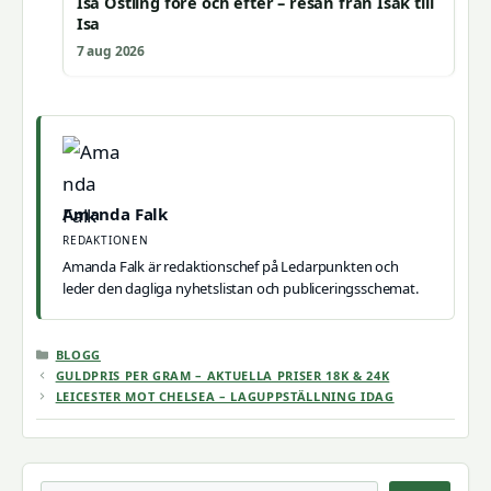
Isa Östling före och efter – resan från Isak till
Isa
7 aug 2026
Amanda Falk
REDAKTIONEN
Amanda Falk är redaktionschef på Ledarpunkten och
leder den dagliga nyhetslistan och publiceringsschemat.
KATEGORIER
BLOGG
GULDPRIS PER GRAM – AKTUELLA PRISER 18K & 24K
LEICESTER MOT CHELSEA – LAGUPPSTÄLLNING IDAG