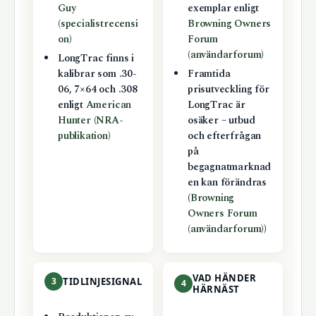
Guy
exemplar enligt
(specialistrecensi
Browning Owners
on)
Forum
(användarforum)
LongTrac finns i
kalibrar som .30-
Framtida
06, 7×64 och .308
prisutveckling för
enligt
American
LongTrac är
Hunter (NRA-
osäker – utbud
publikation)
och efterfrågan
på
begagnatmarknad
en kan förändras
(
Browning
Owners Forum
(användarforum)
)
VAD HÄNDER
3
TIDLINJESIGNAL
4
HÄRNÄST