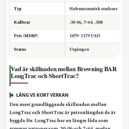
Typ
Halvautomatisk studsare
Kalibrar
.30-06, 7×64, .308
Pris (MSRP)
1079–1179 USD
Status
Utgången
Vad är skillnaden mellan Browning BAR
LongTrac och ShortTrac?
LÅNG VS KORT VERKAN
Den mest grundläggande skillnaden mellan
LongTrac och ShortTrac är patronlängden de är
byggda för. LongTrac har en längre låda som
rymmer patroner som .30-06 och 7×64, medan