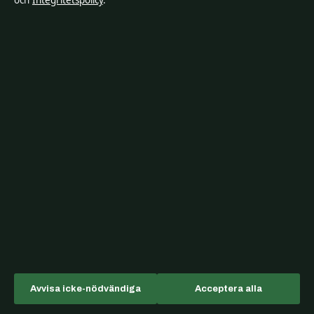
och
Integritetspolicy
.
Ekonomi
Filmens rollista
Kändisnyheter
Kultur
Livsstil
Nöje
Nyheter
Samhälle & reglering
Spel
Sport
Avvisa icke-nödvändiga
Acceptera alla
TV-rollista