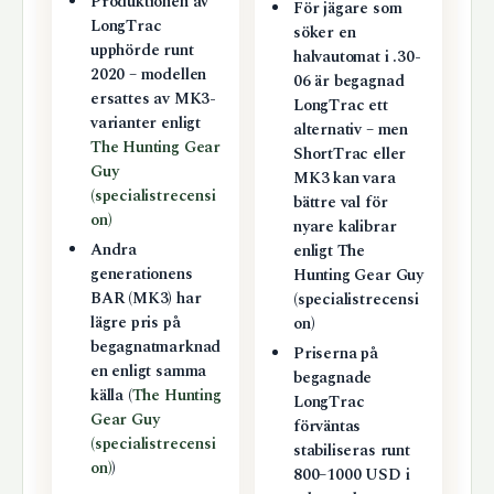
Produktionen av
För jägare som
LongTrac
söker en
upphörde runt
halvautomat i .30-
2020 – modellen
06 är begagnad
ersattes av MK3-
LongTrac ett
varianter enligt
alternativ – men
The Hunting Gear
ShortTrac eller
Guy
MK3 kan vara
(specialistrecensi
bättre val för
on)
nyare kalibrar
Andra
enligt The
generationens
Hunting Gear Guy
BAR (MK3) har
(specialistrecensi
lägre pris på
on)
begagnatmarknad
Priserna på
en enligt samma
begagnade
källa (
The Hunting
LongTrac
Gear Guy
förväntas
(specialistrecensi
stabiliseras runt
on)
)
800–1000 USD i