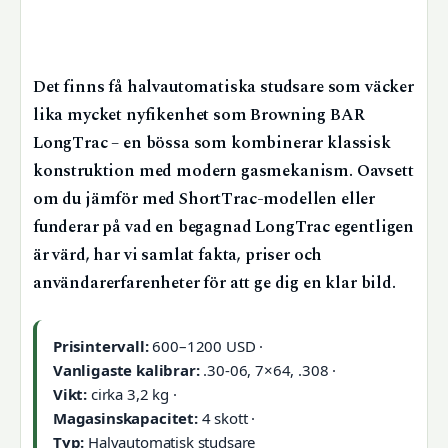
Det finns få halvautomatiska studsare som väcker
lika mycket nyfikenhet som Browning BAR
LongTrac – en bössa som kombinerar klassisk
konstruktion med modern gasmekanism. Oavsett
om du jämför med ShortTrac-modellen eller
funderar på vad en begagnad LongTrac egentligen
är värd, har vi samlat fakta, priser och
användarerfarenheter för att ge dig en klar bild.
Prisintervall:
600–1200 USD ·
Vanligaste kalibrar:
.30-06, 7×64, .308 ·
Vikt:
cirka 3,2 kg ·
Magasinskapacitet:
4 skott ·
Typ:
Halvautomatisk studsare