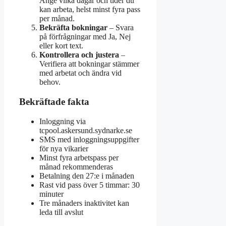
Ange vilka dagar och tider du
kan arbeta, helst minst fyra pass
per månad.
Bekräfta bokningar
– Svara
på förfrågningar med Ja, Nej
eller kort text.
Kontrollera och justera
–
Verifiera att bokningar stämmer
med arbetat och ändra vid
behov.
Bekräftade fakta
Inloggning via
tcpool.askersund.sydnarke.se
SMS med inloggningsuppgifter
för nya vikarier
Minst fyra arbetspass per
månad rekommenderas
Betalning den 27:e i månaden
Rast vid pass över 5 timmar: 30
minuter
Tre månaders inaktivitet kan
leda till avslut