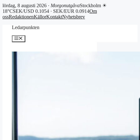
lördag, 8 augusti 2026 ·
Morgonutgåva
Stockholm ☀
18°C
SEK/USD 0.1054 · SEK/EUR 0.0914
Om
oss
Redaktionen
Källor
Kontakt
Nyhetsbrev
Hoppa
Ledarpunkten
till
innehåll
Meny