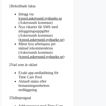
1
Bekräftade fakta
Inlogg via
tcpool.askersund.sydnarke.se
(Askersunds kommun)
Nya vikarier får SMS med
inloggningsuppgifter
(Askersunds kommun)
(
tcpool.askersund.sydnarke.se
)
Minst fyra arbetspass per
månad rekommenderas
(Askersunds kommun)
(
tcpool.askersund.sydnarke.se
)
2
Vad som är oklart
Exakt app-nedladdning för
Time Care Pool
Aktuell status efter
bemanningsenhetens
nedläggning
3
Tidlinjesignal
Jobbannonser med Time Care