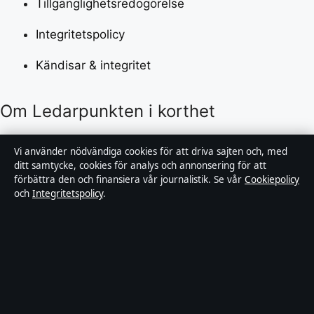
Tillgänglighetsredogörelse
Integritetspolicy
Kändisar & integritet
Om Ledarpunkten i korthet
Ledarpunkten är en oberoende svensk digital
Vi använder nödvändiga cookies för att driva sajten och, med
nyhetssajt med fokus på film, tv, kultur och
ditt samtycke, cookies för analys och annonsering för att
förbättra den och finansiera vår journalistik. Se vår
Cookiepolicy
nöjesnyheter. Varje artikel har en namngiven byline,
och
Integritetspolicy
.
granskas av en redaktör och faktagranskas innan
publicering.
Innehållet är endast avsett för allmän information.
Allmänna förfrågningar:
info@ledarpunkten.se
.
Rättelser:
corrections@ledarpunkten.se
.