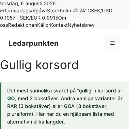
torsdag, 6 augusti 2026 ·
Eftermiddagsutgåva
Stockholm ⛅ 24°C
SEK/USD
0.1057 · SEK/EUR 0.0915
Om
oss
Redaktionen
Källor
Kontakt
Nyhetsbrev
Hoppa
till
Ledarpunkten
Meny
innehåll
Gullig korsord
Det mest sannolika svaret på ”gullig” i korsord är
GO
, med 2 bokstäver. Andra vanliga varianter är
RAR (3 bokstäver) eller GOA (3 bokstäver,
pluralform). Här har du en hjälpsam lista med
alternativ i olika längder.