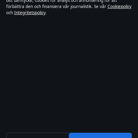
ditt samtycke, cookies för analys och annonsering för att
Kändisar & integritet
förbättra den och finansiera vår journalistik. Se vår
Cookiepolicy
och
Integritetspolicy
.
Om Ledarpunkten i korthet
Ledarpunkten är en oberoende svensk digital nyhetssajt med fokus
på film, tv, kultur och nöjesnyheter. Varje artikel har en namngiven
byline, granskas av en redaktör och faktagranskas innan publicering.
Innehållet är endast avsett för allmän information. Allmänna
förfrågningar:
info@ledarpunkten.se
. Rättelser:
corrections@ledarpunkten.se
.
Utgivare:
Hamnen Media Limited, Limassol ·
Ansvarig utgivare:
Viktor Norén, Chefredaktör · Department of Registrar of Companies
HE 428112
© 2026 Ledarpunkten · Hamnen Media Limited ·
Så verifierar vi vår rapportering
·
WorldRSS