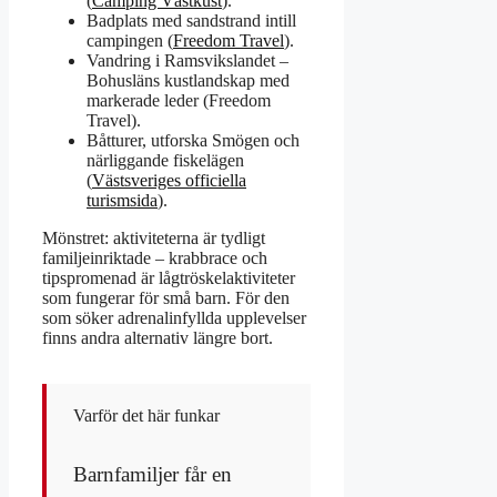
(
Camping Västkust
).
Badplats med sandstrand intill
campingen (
Freedom Travel
).
Vandring i Ramsvikslandet –
Bohusläns kustlandskap med
markerade leder (Freedom
Travel).
Båtturer, utforska Smögen och
närliggande fiskelägen
(
Västsveriges officiella
turismsida
).
Mönstret: aktiviteterna är tydligt
familjeinriktade – krabbrace och
tipspromenad är lågtröskelaktiviteter
som fungerar för små barn. För den
som söker adrenalinfyllda upplevelser
finns andra alternativ längre bort.
Varför det här funkar
Barnfamiljer får en