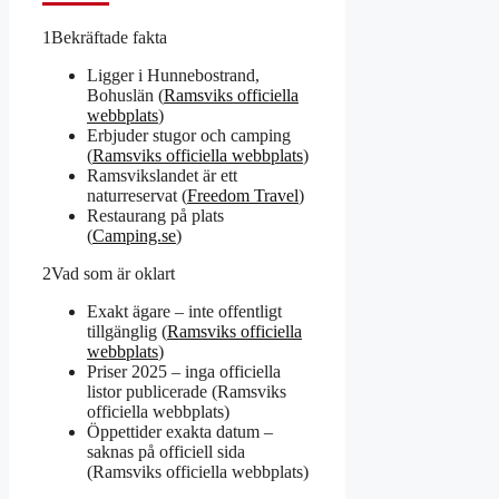
1
Bekräftade fakta
Ligger i Hunnebostrand,
Bohuslän (
Ramsviks officiella
webbplats
)
Erbjuder stugor och camping
(
Ramsviks officiella webbplats
)
Ramsvikslandet är ett
naturreservat (
Freedom Travel
)
Restaurang på plats
(
Camping.se
)
2
Vad som är oklart
Exakt ägare – inte offentligt
tillgänglig (
Ramsviks officiella
webbplats
)
Priser 2025 – inga officiella
listor publicerade (Ramsviks
officiella webbplats)
Öppettider exakta datum –
saknas på officiell sida
(Ramsviks officiella webbplats)