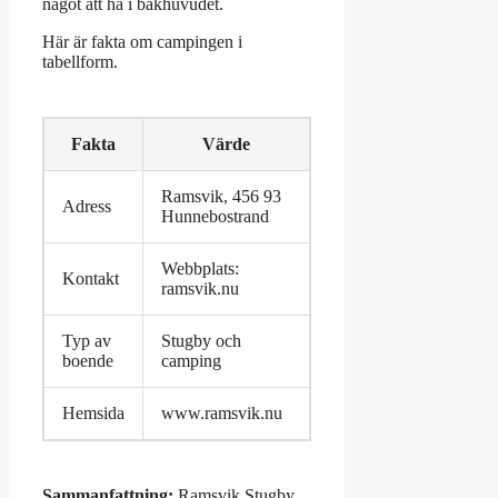
något att ha i bakhuvudet.
Här är fakta om campingen i
tabellform.
Fakta
Värde
Ramsvik, 456 93
Adress
Hunnebostrand
Webbplats:
Kontakt
ramsvik.nu
Typ av
Stugby och
boende
camping
Hemsida
www.ramsvik.nu
Sammanfattning:
Ramsvik Stugby