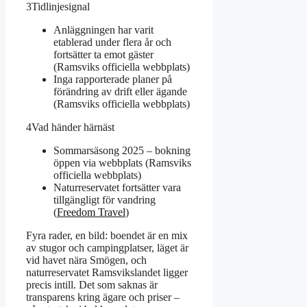
3
Tidlinjesignal
Anläggningen har varit
etablerad under flera år och
fortsätter ta emot gäster
(Ramsviks officiella webbplats)
Inga rapporterade planer på
förändring av drift eller ägande
(Ramsviks officiella webbplats)
4
Vad händer härnäst
Sommarsäsong 2025 – bokning
öppen via webbplats (Ramsviks
officiella webbplats)
Naturreservatet fortsätter vara
tillgängligt för vandring
(
Freedom Travel
)
Fyra rader, en bild: boendet är en mix
av stugor och campingplatser, läget är
vid havet nära Smögen, och
naturreservatet Ramsvikslandet ligger
precis intill. Det som saknas är
transparens kring ägare och priser –