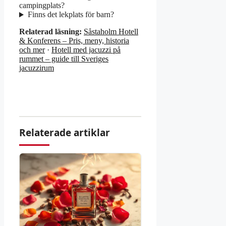
campingplats?
Finns det lekplats för barn?
Relaterad läsning:
Såstaholm Hotell
& Konferens – Pris, meny, historia
och mer
·
Hotell med jacuzzi på
rummet – guide till Sveriges
jacuzzirum
Relaterade artiklar