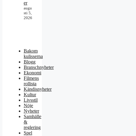
er
augu
sti 5,
2026
Bakom
kulisserna
Blogg
Branschnyheter
Ekonomi
Filmens
rollista
Kändisnyheter
Kultur
Livsstil
Nöje
Nyheter
Samhälle
&
reglering
Spel