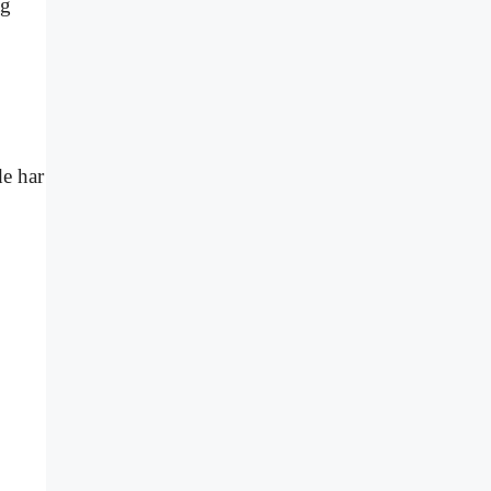
ag
e har