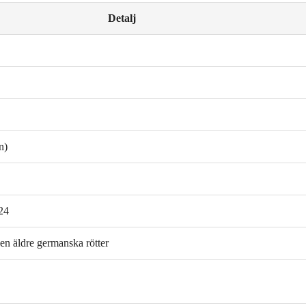
Detalj
n)
024
igen äldre germanska rötter