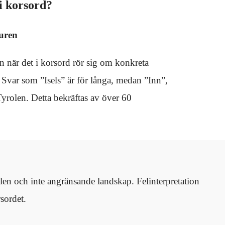
 i korsord?
turen
en när det i korsord rör sig om konkreta
 Svar som ”Isels” är för långa, medan ”Inn”,
Tyrolen. Detta bekräftas av över 60
olen och inte angränsande landskap. Felinterpretation
rsordet.