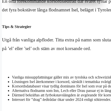
En ofta förekommande korsordsledtråd där svaret syftar 
det fyra bokstäver långa flodnamnet Isel, beläget i Tyrole
Tips & Strategier
Utgå från vanliga alpfloder. Titta extra på namn som sluta
på ’el’ eller ’sel’ och stäm av mot korsande ord.
Vanliga missuppfattningar gäller mix av tyrolska och schweizis
Lösningen Isel återkommer i korsord, särskilt i tematiska svårig
Korsordsdatabaser visar tydlig dominans för Isel som svar på de
Alternativa flodnamn som Inn, Lech eller Drau passar ej in län
Därmed bekräftas att fyrbokstavslängden är avgörande för korre
Intresset för ”drag”-ledtrådar ökar under 2024 enligt söktrender.