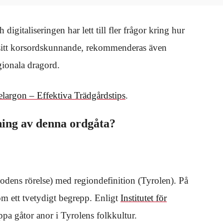
 digitaliseringen har lett till fler frågor kring hur
a sitt korsordskunnande, rekommenderas även
gionala dragord.
argon – Effektiva Trädgårdstips
.
ning av denna ordgåta?
lodens rörelse) med regiondefinition (Tyrolen). På
kom ett tvetydigt begrepp. Enligt
Institutet för
pa gåtor anor i Tyrolens folkkultur.