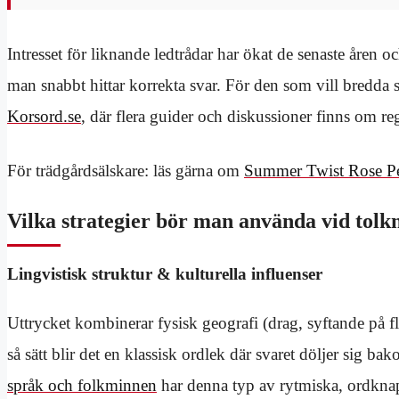
Intresset för liknande ledtrådar har ökat de senaste åren och
man snabbt hittar korrekta svar. För den som vill bredd
Korsord.se
, där flera guider och diskussioner finns om re
För trädgårdsälskare: läs gärna om
Summer Twist Rose Pel
Vilka strategier bör man använda vid tolk
Lingvistisk struktur & kulturella influenser
Uttrycket kombinerar fysisk geografi (drag, syftande på f
så sätt blir det en klassisk ordlek där svaret döljer sig ba
språk och folkminnen
har denna typ av rytmiska, ordknap