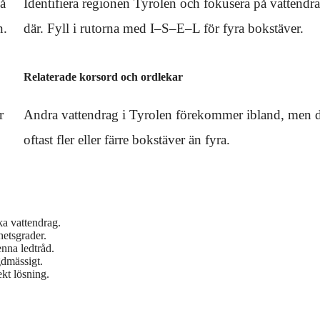
på
Identifiera regionen Tyrolen och fokusera på vattendr
n.
där. Fyll i rutorna med I–S–E–L för fyra bokstäver.
Relaterade korsord och ordlekar
r
Andra vattendrag i Tyrolen förekommer ibland, men d
oftast fler eller färre bokstäver än fyra.
ka vattendrag.
hetsgrader.
nna ledtråd.
gdmässigt.
kt lösning.