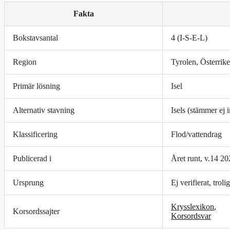
Fakta
Bokstavsantal
4 (I-S-E-L)
Region
Tyrolen, Österrike
Primär lösning
Isel
Alternativ stavning
Isels (stämmer ej i
Klassificering
Flod/vattendrag
Publicerad i
Året runt, v.14 2
Ursprung
Ej verifierat, trol
Krysslexikon
,
Korsordssajter
Korsordsvar