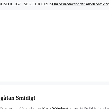
/USD 0.1057 · SEK/EUR 0.0915
Om oss
Redaktionen
Källor
Kontakt
Ny
sgåtan Smidigt
Söderberg
·
✓
Granskad av
Maria Söderberg
, ansvarig för faktagransk